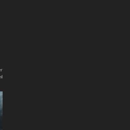
er
il