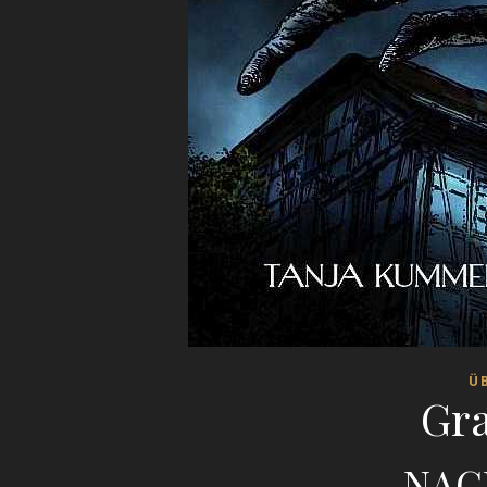
Ü
Gra
NAC