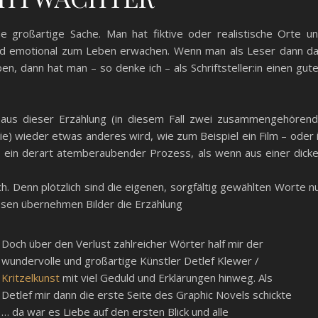
ne großartige Sache. Man hat fiktive oder realistische Orte u
h und emotional zum Leben erwachen. Wenn man als Leser dann d
en, dann hat man – so denke ich – als Schriftsteller:in einen gut
aus dieser Erzählung (in diesem Fall zwei zusammengehören
ie) wieder etwas anderes wird, wie zum Beispiel ein Film – oder 
as ein derart atemberaubender Prozess, als wenn aus einer dick
h. Denn plötzlich sind die eigenen, sorgfältig gewählten Worte n
essen übernehmen Bilder die Erzählung
Doch über den Verlust zahlreicher Wörter half mir der
wundervolle und großartige Künstler Detlef Klewer /
Kritzelkunst
mit viel Geduld und Erklärungen hinweg. Als
Detlef mir dann die erste Seite des Graphic Novels schickte
… da war es Liebe auf den ersten Blick und alle